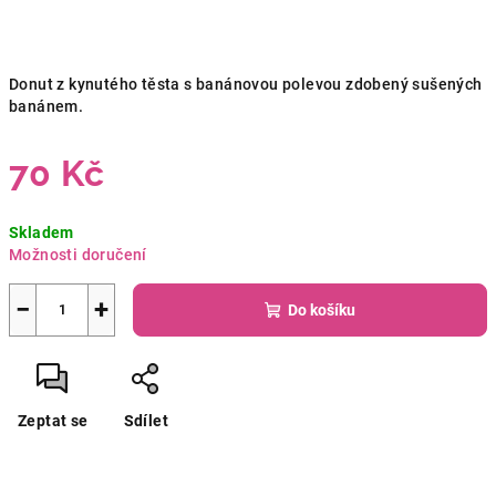
Donut z kynutého těsta s banánovou polevou zdobený sušených
banánem.
70 Kč
Měrná
Skladem
cena:
Možnosti doručení
−
+
Do košíku
Zeptat se
Sdílet