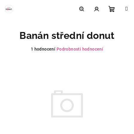
Přejít
na
obsah
Nákupní
Hledat
Přihlášení
Banán střední donut
košík
Průměrné
1 hodnocení
Podrobnosti hodnocení
hodnocení
produktu
je
5,0
z
5
hvězdiček.