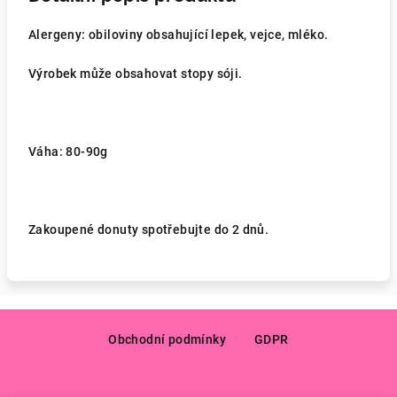
Alergeny: obiloviny obsahující lepek, vejce, mléko.
Výrobek může obsahovat stopy sóji.
Váha: 80-90g
Zakoupené donuty spotřebujte do 2 dnů.
Z
á
Obchodní podmínky
GDPR
p
a