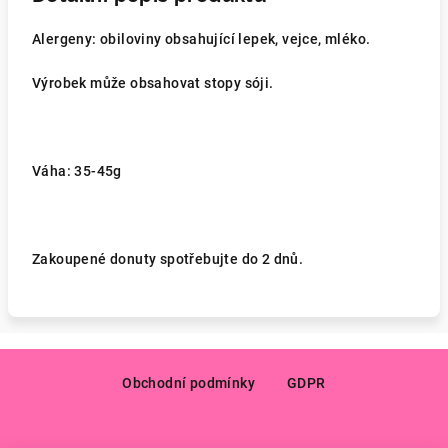
Alergeny: obiloviny obsahující lepek, vejce, mléko.
Výrobek může obsahovat stopy sóji.
Váha: 35-45g
Zakoupené donuty spotřebujte do 2 dnů.
Z
á
Obchodní podmínky
GDPR
p
a