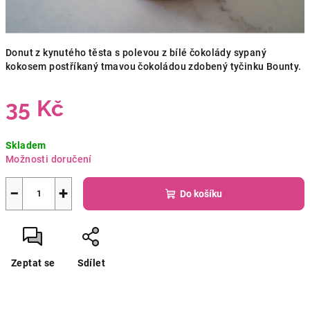
Donut z kynutého těsta s polevou z bílé čokolády sypaný
kokosem postříkaný tmavou čokoládou zdobený tyčinku Bounty.
35 Kč
Měrná
Skladem
cena:
Možnosti doručení
−
+
Do košíku
Zeptat se
Sdílet