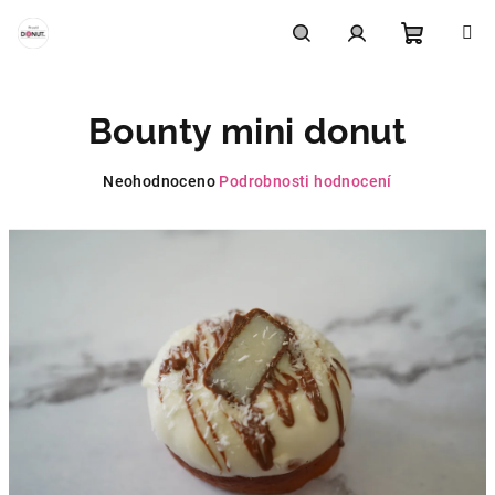
Přejít
na
obsah
Nákupní
Hledat
Přihlášení
Bounty mini donut
košík
Průměrné
Neohodnoceno
Podrobnosti hodnocení
hodnocení
produktu
je
0,0
z
5
hvězdiček.