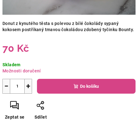
Donut z kynutého těsta s polevou z bílé čokolády sypaný
kokosem postříkaný tmavou čokoládou zdobený tyčinku Bounty.
70 Kč
Měrná
Skladem
cena:
Možnosti doručení
−
+
Do košíku
Zeptat se
Sdílet