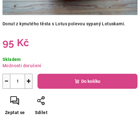
Donut z kynutého těsta s Lotus polevou sypaný Lotuskami.
95 Kč
Měrná
Skladem
cena:
Možnosti doručení
−
+
Do košíku
Zeptat se
Sdílet