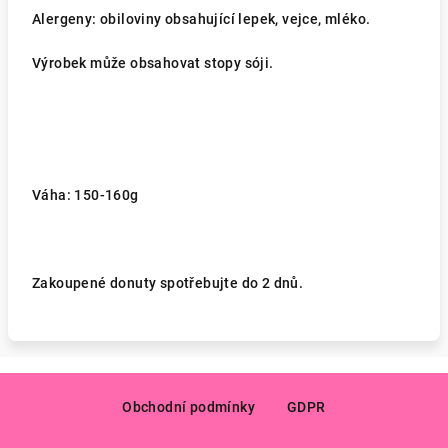
Alergeny: obiloviny obsahující lepek, vejce, mléko.
Výrobek může obsahovat stopy sóji.
Váha: 150-160g
Zakoupené donuty spotřebujte do 2 dnů.
Z
á
Obchodní podmínky
GDPR
p