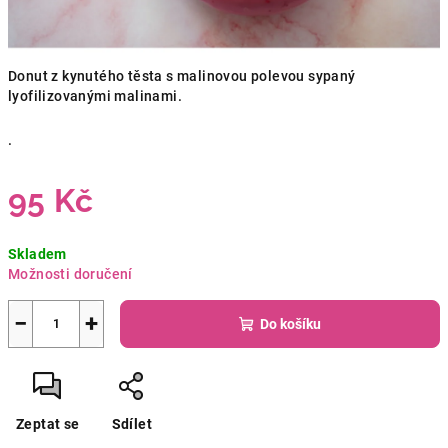
Donut z kynutého těsta s malinovou polevou sypaný
lyofilizovanými malinami.
.
95 Kč
Měrná
Skladem
cena:
Možnosti doručení
−
+
Do košíku
Zeptat se
Sdílet