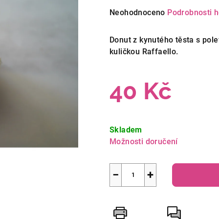
Průměrné
Neohodnoceno
Podrobnosti 
hodnocení
produktu
Donut z kynutého těsta s pol
je
kuličkou Raffaello.
0,0
z
40 Kč
5
hvězdiček.
Měrná
cena:
Skladem
Možnosti doručení
−
+