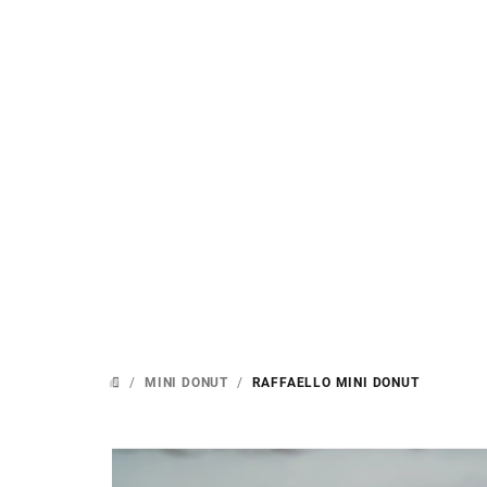
Přejít
na
obsah
/
MINI DONUT
/
RAFFAELLO MINI DONUT
DOMŮ