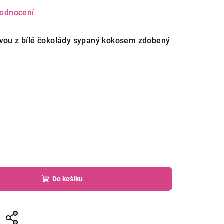
hodnocení
evou z bílé čokolády sypaný kokosem zdobený
Do košíku