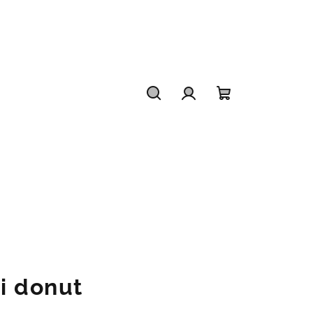
Hledat
Přihlášení
Nákupní
košík
i donut